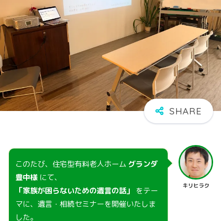
このたび、住宅型有料老人ホーム
グランダ
豊中様
にて、
キリヒラク
「家族が困らないための遺言の話」
をテー
マに、遺言・相続セミナーを開催いたしま
した。