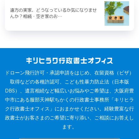
遠方の実家、どうなっているか気になりませ
んか？相続・空き家のお…
ドローン飛行許可・承認申請をはじめ、在留資格（ビザ）
取得などの各種許認可、こども性暴力防止法（日本版
DBS）、遺言相続など幅広いお悩みやご希望は、大阪府豊
中市にある服部天神駅ちかくの行政書士事務所「キリヒラ
ク行政書士オフィス」におまかせください。経験豊富な行
政書士がお客さまのご希望に寄り添い、ご相談にお答えし
ます。