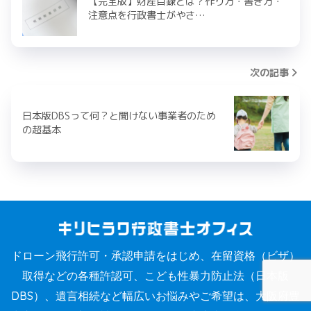
【完全版】財産目録とは？作り方・書き方・
注意点を行政書士がやさ…
次の記事
日本版DBSって何？と聞けない事業者のため
の超基本
ドローン飛行許可・承認申請をはじめ、在留資格（ビザ）
取得などの各種許認可、こども性暴力防止法（日本版
DBS）、遺言相続など幅広いお悩みやご希望は、大阪府豊