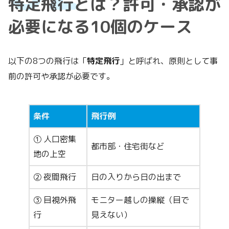
特定飛行とは？許可・承認が
必要になる10個のケース
以下の8つの飛行は「
特定飛行
」と呼ばれ、原則として事
前の許可や承認が必要です。
条件
飛行例
① 人口密集
都市部・住宅街など
地の上空
② 夜間飛行
日の入りから日の出まで
③ 目視外飛
モニター越しの操縦（目で
行
見えない）