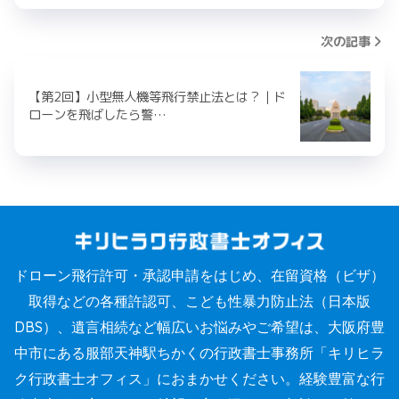
次の記事
【第2回】小型無人機等飛行禁止法とは？｜ド
ローンを飛ばしたら警…
ドローン飛行許可・承認申請をはじめ、在留資格（ビザ）
取得などの各種許認可、こども性暴力防止法（日本版
DBS）、遺言相続など幅広いお悩みやご希望は、大阪府豊
中市にある服部天神駅ちかくの行政書士事務所「キリヒラ
ク行政書士オフィス」におまかせください。経験豊富な行