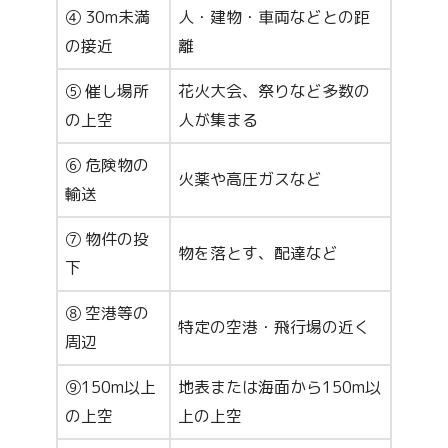
④ 30m未満
人・建物・車両などとの距
の接近
離
⑤ 催し場所
花火大会、祭りなど多数の
の上空
人が集まる
⑥ 危険物の
火薬や高圧ガスなど
輸送
⑦ 物件の投
物を落とす、配達など
下
⑧ 空港等の
特定の空港・飛行場の近く
周辺
⑨150m以上
地表または海面から150m以
の上空
上の上空