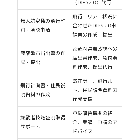
（DIPS2.0）代行
飛行エリア・状況に
無人航空機の飛行許
合わせたDIPS2.0申
可・承認申請
請書の作成・提出
都道府県農政課への
農薬散布届出書の作
届出書作成、添付資
成・提出
料作成、提出代行
散布計画、飛行ルー
飛行計画書・住民説
ト、住民説明資料の
明資料の作成
作成支援
登録講習機関の紹
操縦者技能証明取得
介、受講・申請のア
サポート
ドバイス