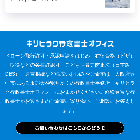
ドローン飛行許可・承認申請をはじめ、在留資格（ビザ）
取得などの各種許認可、こども性暴力防止法（日本版
DBS）、遺言相続など幅広いお悩みやご希望は、大阪府豊
中市にある服部天神駅ちかくの行政書士事務所「キリヒラ
ク行政書士オフィス」におまかせください。経験豊富な行
政書士がお客さまのご希望に寄り添い、ご相談にお答えし
ます。
お問い合わせはこちらからどうぞ