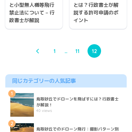
と小型無人機等飛行
とは？行政書士が解
禁止法について – 行
説する許可申請のポ
政書士が解説
イント
1
…
11
12
同じカテゴリーの人気記事
1
鳥取砂丘でドローンを飛ばすには？行政書士
が解説！
40 views
2
鳥取砂丘でのドローン飛行：撮影パターン別