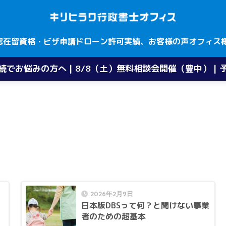
認
在留資格・ビザ申請
ドローン許可
実績、お客様の声
オフィス
続でお悩みの方へ | 8/8（土）無料相談会開催（豊中） | 
2026年2月9日
日本版DBSって何？と聞けない事業
と
者のための超基本