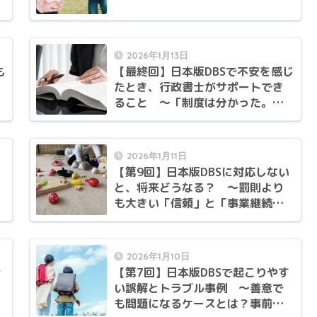
2026年1月13日
も
【最終回】日本版DBSで不安を感じ
たとき、行政書士がサポートでき
ること 〜「制度は分かった。で
も、どう動けばいいか分からない
方へ」〜
2026年1月11日
【第9回】日本版DBSに対応しない
と、将来どうなる？ 〜罰則より
も大きい「信頼」と「事業継続」
の話〜
2026年1月10日
今
【第7回】日本版DBSで起こりやす
い誤解とトラブル事例 〜善意で
も問題になるケースとは？事前に