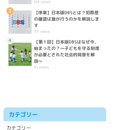
124 views
3
【序章】日本版DBSとは？犯罪歴
の確認は誰が行うのかを解説しま
す
59 views
4
【第１回】日本版DBSはなぜ今、
始まったの？〜子どもを守る制度
が必要とされた社会的背景を解
説〜
51 views
カテゴリー
カテゴリー