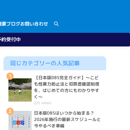
概要
ブログ
お問い合わせ
予約受付中
同じカテゴリーの人気記事
1
【日本版DBS完全ガイド】〜こど
も性暴力防止法と犯罪歴確認制度
を、はじめての方にもわかりやす
く〜
222 views
2
日本版DBSはいつから始まる？
2026年施行の最新スケジュールと
今やるべき準備