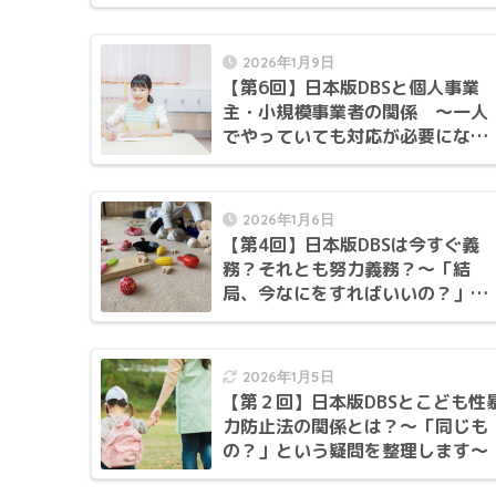
します〜
2026年1月9日
【第6回】日本版DBSと個人事業
主・小規模事業者の関係 〜一人
でやっていても対応が必要になる
の？〜
2026年1月6日
【第4回】日本版DBSは今すぐ義
務？それとも努力義務？〜「結
局、今なにをすればいいの？」に
答えます〜
2026年1月5日
【第２回】日本版DBSとこども性
力防止法の関係とは？〜「同じも
の？」という疑問を整理します〜